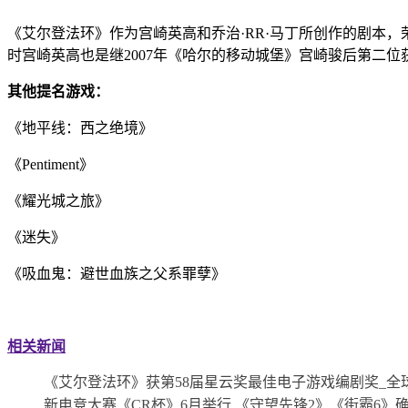
《艾尔登法环》作为宫崎英高和乔治·RR·马丁所创作的剧本，
时宫崎英高也是继2007年《哈尔的移动城堡》宫崎骏后第二
其他提名游戏：
《地平线：西之绝境》
《Pentiment》
《耀光城之旅》
《迷失》
《吸血鬼：避世血族之父系罪孽》
关键词：
相关新闻
《艾尔登法环》获第58届星云奖最佳电子游戏编剧奖_全
新电竞大赛《CR杯》6月举行 《守望先锋2》《街霸6》