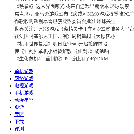
《铁拳8》选人界面曝光 或来自游戏早期版本 环球观察
焦点滚动:亚马逊游戏公布《魔戒》MMO游戏将登陆PC/
微软收购动视暴雪已获欧盟委员会批准|环球关注
世界关注：原NS游戏《蓝精灵卡丁车》8/22登陆各大平
在法国《塞尔达王国之泪》周销量超《大镖客2》
《机甲世界复活》明日在Steam开启抢鲜体验
传《仙剑》单机小组被解散 《仙剑7》成绝响
《生化危机4：重制版》PC版使用了4个DRM
单机游戏
网络游戏
电视游戏
手机游戏
动漫星空
页游
专区
下载
评测