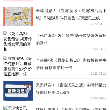
全球消息！《迷雾魔域：迷雾与活地下
城》EA版4月24日发售 试玩版已上线
2023-04-18
《死亡岛2》发售预告 揭开传染爆发背后
的真相
2023-04-18
当前播报:《最终幻想16》典藏版被黄牛
炒价 价格直接翻一倍
2023-04-17
天天精选！《霍格沃茨之遗》实际销量比
预期目标高出256%
2023-04-17
环球快资讯丨《冷漠》系列新作《学校恐