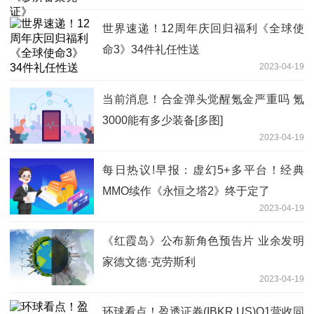
世界速递！12周年庆回归福利《全球使
命3》34件礼任性送
2023-04-19
当前消息！合金弹头觉醒氪金严重吗 氪
3000能有多少装备[多图]
2023-04-19
每日热议!早报：虚幻5+多平台！经典
MMO续作《永恒之塔2》终于定了
2023-04-19
《红霞岛》公布新角色预告片 业余发明
家德文德·克劳斯利
2023-04-19
环球看点！盈透证券(IBKR.US)Q1营收同