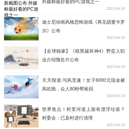
外媒称最好看的PC游戏之一
2023-04-19
迪士尼动画风格恐怖游戏《再见甜蜜卡罗
尔》公布
2023-04-19
【全球独家】《暗黑破坏神4》野蛮人职
业介绍预告片公布
2023-04-19
天天报道:与风竞速！女子6000元现金被
风吹跑，众人80秒帮捡回
2023-04-19
世界焦点！村里河道上面有漂浮垃圾？
村委会：已及时进行清理
2023-04-19