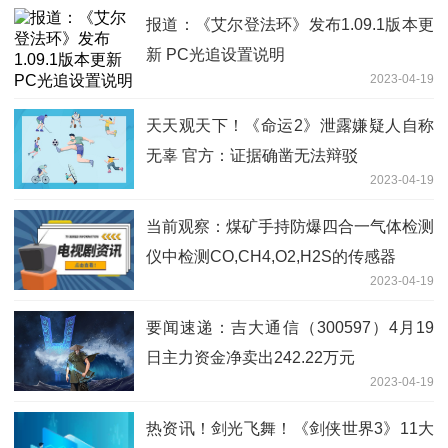
报道：《艾尔登法环》发布1.09.1版本更
新 PC光追设置说明
2023-04-19
天天观天下！《命运2》泄露嫌疑人自称
无辜 官方：证据确凿无法辩驳
2023-04-19
当前观察：煤矿手持防爆四合一气体检测
仪中检测CO,CH4,O2,H2S的传感器
2023-04-19
要闻速递：吉大通信（300597）4月19
日主力资金净卖出242.22万元
2023-04-19
热资讯！剑光飞舞！《剑侠世界3》11大