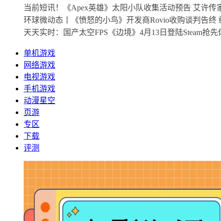
当前短讯！《Apex英雄》太阳小队收集活动预告 艾许传
环球微动态丨《愤怒的小鸟》开发商Rovio收购谈判告终
天天实时：国产太空FPS《边境》4月13日登陆Steam抢先
单机游戏
网络游戏
电视游戏
手机游戏
动漫星空
页游
专区
下载
评测