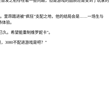
虽然在首发之初存在着一些问题，但是游戏的品质还是受到了玩家的
千金。里昂踏进被“疯狂”支配之地，他的结局会是……一场生与
怖体验。
待已久。希望能重制维罗妮卡”。
，3080不配进游戏是吧？”