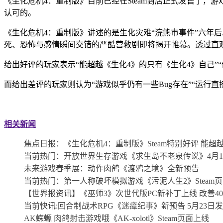
《生化危机4：重制版》目前已经在Steam商店正式发售了，游
认可的。
《生化危机4：重制版》讲述的是生化灾难“浣熊市事件”六年后.
死、恐怖与感情瞬间交错的严酷营救剧即将揭开帷幕。透过直
给出好评的玩家表示“能超越《生化4》的只有《生化4》自己”
而给出差评的玩家则认为“游戏似乎仍有一些Bug存在”“运行直
关键词：
相关新闻
焦点日报：《生化危机4：重制版》Steam特别好评 能超
当前热门：开放世界生存游戏《求生岛不老泉传说》4月1
未来游戏春季展：动作肉鸽《渡鸦之境》全新预告
当前热门：第一人称破坏模拟游戏《污泥人生2》Steam
【世界报资讯】《巫师3》次世代版PC新补丁上线 改善4
当前快讯:回合制战术RPG《迷瘴纪事》新预告 5月23日
AK蝾螈 肉鸽射击游戏哦《AK-xolotl》Steam页面上线