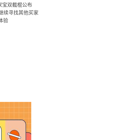
家宝双截棍公布
 继续寻找其他买家
体验