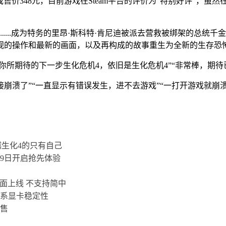
戏售价348元，目前游戏在Steam平台的评价为“特别好评”，
.....成为特务的里昂·斯科特·肯尼迪被派去营救被绑架的总统
观的操作和最新的画面，以及再构成的故事重生为全新的生存恐
“你所期待的下一步生化危机4，依旧是生化危机4”“非常棒，期
接崩溃了”“一直显示有错误发生，进不去游戏”“一打开游戏就崩溃
越生化4的只有自己
9日开启抢先体验
页面上线 不支持简中
0系显卡稳定性
发售