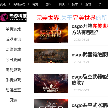
资讯
街机游戏
电竞
虚拟
仙侠
技术
游戏
资讯
完美世界
,关于
完美世界
的所
csgo开箱
完美世
单机游戏
方法有哪些？
游戏资讯
2023-06-21
网络游戏
csgo武器箱绝
今日要闻
2023-06-21
电视游戏
csgo裂空武器
手机游戏
皮肤？
动漫星空
2023-06-21
页游
csgo裂空武器