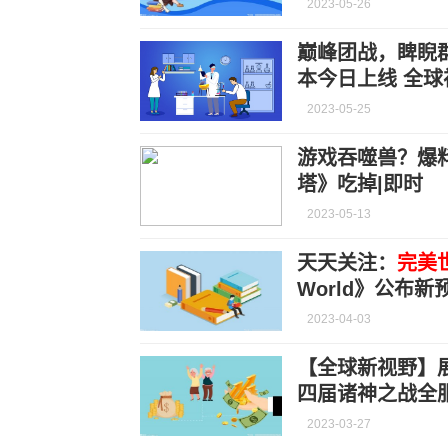
2023-05-26
巅峰团战，睥睨
本今日上线 全球
2023-05-25
游戏吞噬兽？爆
塔》吃掉|即时
2023-05-13
天天关注：
完美
World》公布新
2023-04-03
【全球新视野】
四届诸神之战全
2023-03-27