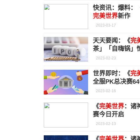
快资讯：爆料：
完美世界
新作
2023-03-17
天天要闻：《
完
茶」「自嗨锅」
2023-02-23
世界即时：《
完
全服PK总决赛6
2023-02-16
《
完美世界
：诸
赛今日开启
2023-02-13
《
完美世界
：诸