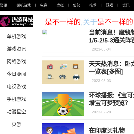
资讯
街机游戏
电竞
虚拟
仙侠
技术
游戏
资讯
是不一样的
,关于
是不一样的
当前消息！魔镜物
单机游戏
1/5-2/5-3通关
游戏资讯
2023-03-04
网络游戏
天天热消息：卧
一览表[多图]
今日要闻
2023-03-03
电视游戏
环球播报:《宝可
手机游戏
增宝可梦预览？
动漫星空
2023-02-28
页游
在印度买礼物